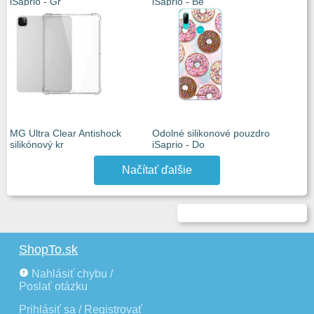
iSaprio - Gr
iSaprio - Be
MG Ultra Clear Antishock
Odolné silikonové pouzdro
silikónový kr
iSaprio - Do
Načítať ďalšie
ShopTo.sk
Nahlásiť chybu /
Poslať otázku
Prihlásiť sa / Registrovať