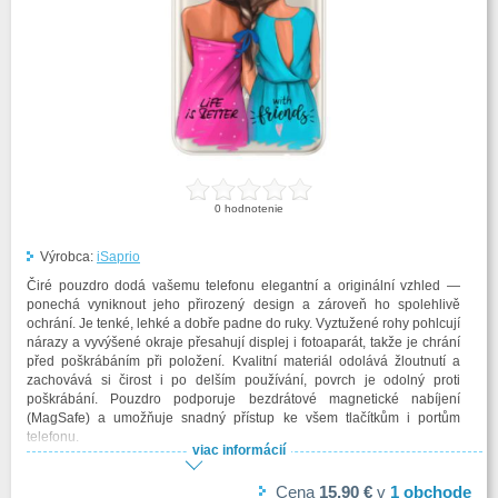
0
hodnotenie
Výrobca:
iSaprio
Čiré pouzdro dodá vašemu telefonu elegantní a originální vzhled —
ponechá vyniknout jeho přirozený design a zároveň ho spolehlivě
ochrání. Je tenké, lehké a dobře padne do ruky. Vyztužené rohy pohlcují
nárazy a vyvýšené okraje přesahují displej i fotoaparát, takže je chrání
před poškrábáním při položení. Kvalitní materiál odolává žloutnutí a
zachovává si čirost i po delším používání, povrch je odolný proti
poškrábání. Pouzdro podporuje bezdrátové magnetické nabíjení
(MagSafe) a umožňuje snadný přístup ke všem tlačítkům i portům
telefonu.
viac informácií
Cena
15,90 €
v
1
obchode