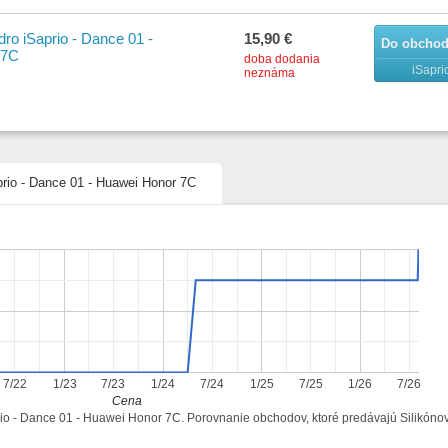
dro iSaprio - Dance 01 -
15,90 €
Do obcho
 7C
doba dodania
iSapri
neznáma
prio - Dance 01 - Huawei Honor 7C
7/22
1/23
7/23
1/24
7/24
1/25
7/25
1/26
7/26
Cena
prio - Dance 01 - Huawei Honor 7C. Porovnanie obchodov, ktoré predávajú Silikóno