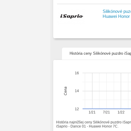
Silikónové puz
Huawei Honor
História ceny Silikónové puzdro iSa
16
Cena
14
12
1/21
7/21
1/22
História najnižšej ceny Silikónové puzdro iSa
iSaprio - Dance 01 - Huawei Honor 7C.