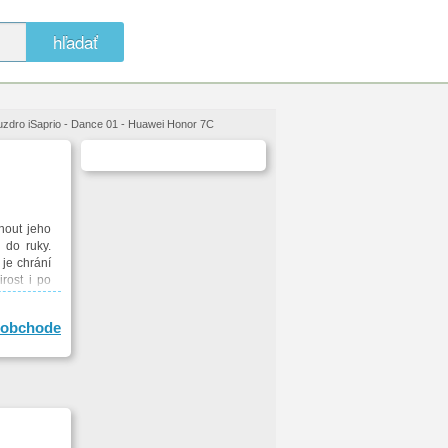
hľadať
uzdro iSaprio - Dance 01 - Huawei Honor 7C
nout jeho
 do ruky.
 je chrání
irost i po
agnetické
obchode