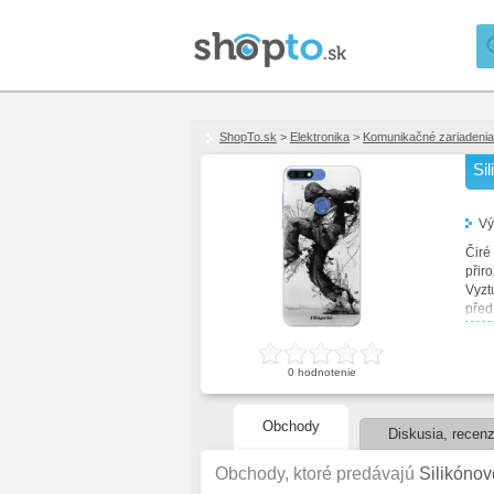
ShopTo.sk
>
Elektronika
>
Komunikačné zariadenia
Si
Vý
Čiré
přir
Vyzt
před
delš
nabí
0
hodnotenie
Obchody
Diskusia, recenz
Obchody, ktoré predávajú
Silikónov