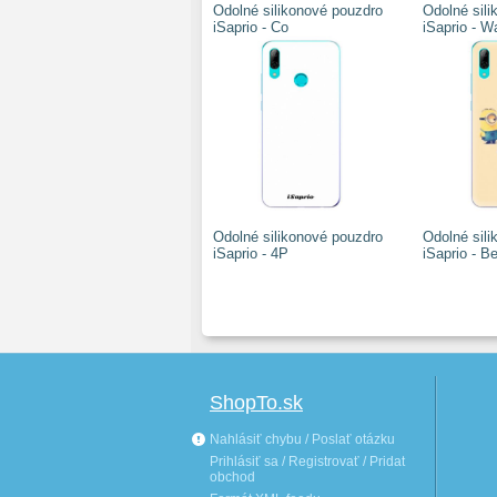
Odolné silikonové pouzdro
Odolné sil
iSaprio - Co
iSaprio - W
Odolné silikonové pouzdro
Odolné sil
iSaprio - 4P
iSaprio - B
ShopTo.sk
Nahlásiť chybu / Poslať otázku
Prihlásiť sa / Registrovať / Pridat
obchod