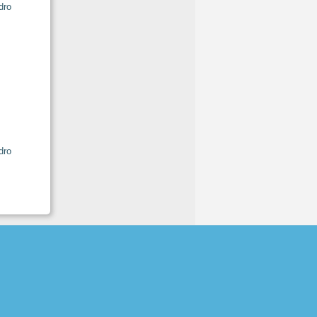
dro
dro