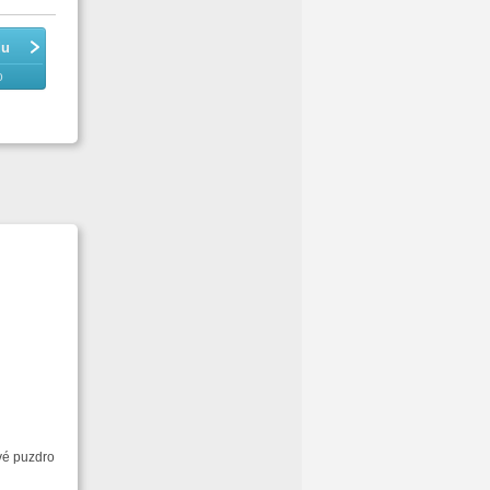
du
o
vé puzdro