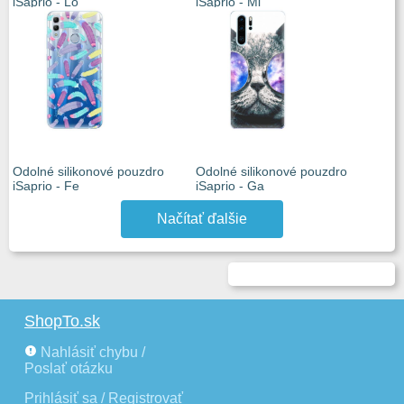
iSaprio - Lo
iSaprio - Mi
Odolné silikonové pouzdro
Odolné silikonové pouzdro
iSaprio - Fe
iSaprio - Ga
Načítať ďalšie
ShopTo.sk
Nahlásiť chybu /
Poslať otázku
Prihlásiť sa / Registrovať