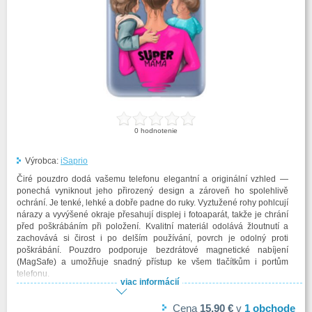
0
hodnotenie
Výrobca:
iSaprio
Čiré pouzdro dodá vašemu telefonu elegantní a originální vzhled —
ponechá vyniknout jeho přirozený design a zároveň ho spolehlivě
ochrání. Je tenké, lehké a dobře padne do ruky. Vyztužené rohy pohlcují
nárazy a vyvýšené okraje přesahují displej i fotoaparát, takže je chrání
před poškrábáním při položení. Kvalitní materiál odolává žloutnutí a
zachovává si čirost i po delším používání, povrch je odolný proti
poškrábání. Pouzdro podporuje bezdrátové magnetické nabíjení
(MagSafe) a umožňuje snadný přístup ke všem tlačítkům i portům
telefonu.
viac informácií
Cena
15,90 €
v
1
obchode