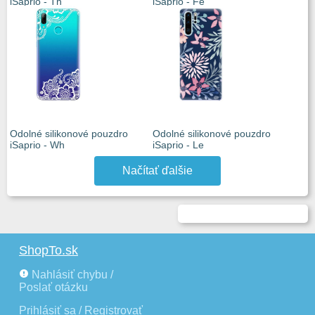
iSaprio - Th
iSaprio - Fe
Odolné silikonové pouzdro
Odolné silikonové pouzdro
iSaprio - Wh
iSaprio - Le
Načítať ďalšie
ShopTo.sk
Nahlásiť chybu /
Poslať otázku
Prihlásiť sa / Registrovať