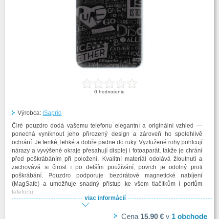
0
hodnotenie
Výrobca:
iSaprio
Čiré pouzdro dodá vašemu telefonu elegantní a originální vzhled —
ponechá vyniknout jeho přirozený design a zároveň ho spolehlivě
ochrání. Je tenké, lehké a dobře padne do ruky. Vyztužené rohy pohlcují
nárazy a vyvýšené okraje přesahují displej i fotoaparát, takže je chrání
před poškrábáním při položení. Kvalitní materiál odolává žloutnutí a
zachovává si čirost i po delším používání, povrch je odolný proti
poškrábání. Pouzdro podporuje bezdrátové magnetické nabíjení
(MagSafe) a umožňuje snadný přístup ke všem tlačítkům i portům
telefonu.
viac informácií
Cena
15,90 €
v
1
obchode