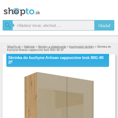
hľadať
ShopTo.sk
>
Nábytok
>
Skrinky a skladovanie
>
Kuchynské skrinky
> Skrinka do
kuchyne Artisan cappuccino lesk 80G-90 2F
Skrinka do kuchyne Artisan cappuccino lesk 80G-90
2F