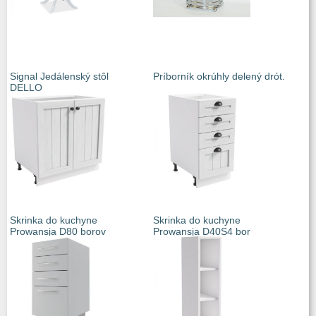
Signal Jedálenský stôl
Príborník okrúhly delený drót.
DELLO
Skrinka do kuchyne
Skrinka do kuchyne
Prowansja D80 borov
Prowansja D40S4 bor