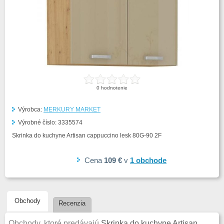
0
hodnotenie
Výrobca:
MERKURY MARKET
Výrobné číslo:
3335574
Skrinka do kuchyne Artisan cappuccino lesk 80G-90 2F
Cena
109 €
v
1
obchode
Obchody
Recenzia
Obchody, ktoré predávajú
Skrinka do kuchyne Artisan