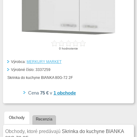
0
hodnotenie
Výrobca:
MERKURY MARKET
Výrobné číslo:
3337259
Skrinka do kuchyne BIANKA 80G-72 2F
Cena
75 €
v
1
obchode
Obchody
Recenzia
Obchody, ktoré predávajú
Skrinka do kuchyne BIANKA