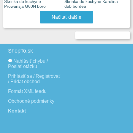
Skrinka do kuchyne
Skrinka do kuchyne Karolina
Prowansja G60N boro
dub bordea
Načítať ďalšie
ShopTo.sk
Nahlásiť chybu /
Poslať otázku
Prihlásiť sa / Registrovať
/ Pridat obchod
Formát XML feedu
Obchodné podmienky
Kontakt