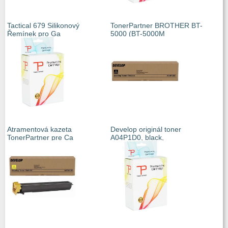
Tactical 679 Silikonový
TonerPartner BROTHER BT-
Řemínek pro Ga
5000 (BT-5000M
Atramentová kazeta
Develop originál toner
TonerPartner pre Ca
A04P1D0, black,