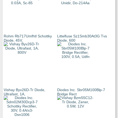
Rohm Rb717Umfhtl Schottky
Littelfuse Sz1Smb30At3G Tvs
Diode, 45V,
Diode, 600
Vishay Byv26D-Tr Diode,
Diodes Inc. Sbr05M100Blp-7
Ultrafast, 1A,
Bridge Rect