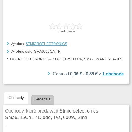
0
hodnotenie
Výrobca:
STMICROELECTRONICS
Výrobné číslo:
SMA6J15CA-TR
STMICROELECTRONICS - DIODE, TVS, 600W, SMA - SMA6J15CA-TR
Cena
od
0,36 €
-
0,89 €
v
1
obchode
Obchody
Recenzia
Obchody, ktoré predávajú
Stmicroelectronics
Sma6J15Ca-Tr Diode, Tvs, 600W, Sma