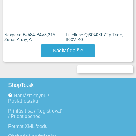
Nexperia Bzb84-B4V3,215
Littelfuse Qj8040Kh7Tp Triac,
Zener Array, A
800V, 40
Načítať ďalšie
ShopTo.sk
Nahlásiť chybu /
Poslať otázku
Prihlásiť sa / Registrovať
/ Pridat obchod
Formát XML feedu