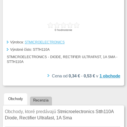
0
hodnotenie
Výrobca:
STMICROELECTRONICS
Výrobné číslo:
STTH110A
STMICROELECTRONICS - DIODE, RECTIFIER ULTRAFAST, 1A SMA -
STTH110A
Cena
od
0,34 €
-
0,53 €
v
1
obchode
Obchody
Recenzia
Obchody, ktoré predávajú
Stmicroelectronics Stth110A
Diode, Rectifier Ultrafast, 1A Sma