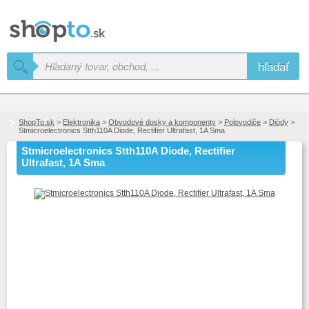
hľadať
ShopTo.sk
>
Elektronika
>
Obvodové dosky a komponenty
>
Polovodiče
>
Diódy
>
Stmicroelectronics Stth110A Diode, Rectifier Ultrafast, 1A Sma
Stmicroelectronics Stth110A Diode, Rectifier
Ultrafast, 1A Sma