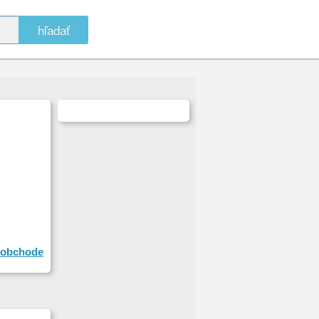
hľadať
obchode