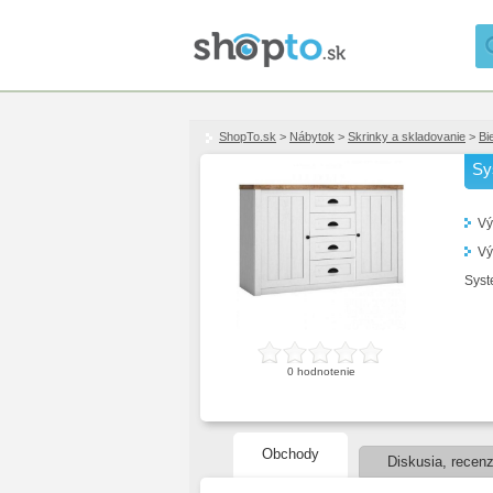
ShopTo.sk
>
Nábytok
>
Skrinky a skladovanie
>
Bi
Sy
Vý
Vý
Syst
0
hodnotenie
Obchody
Diskusia, recenz