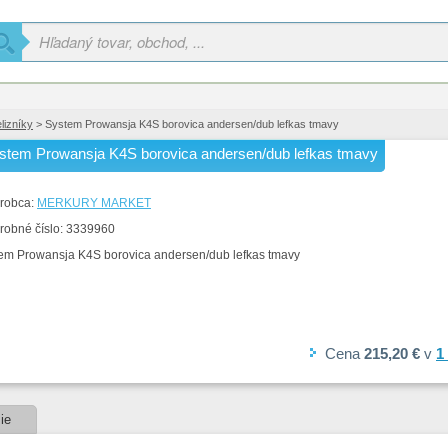
elizníky
> System Prowansja K4S borovica andersen/dub lefkas tmavy
stem Prowansja K4S borovica andersen/dub lefkas tmavy
robca:
MERKURY MARKET
robné číslo:
3339960
em Prowansja K4S borovica andersen/dub lefkas tmavy
Cena
215,20 €
v
1
ie