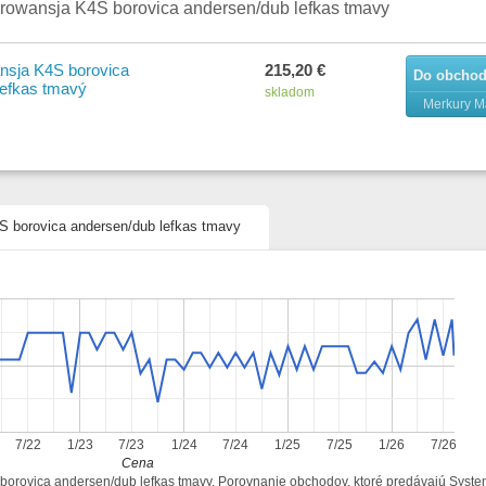
rowansja K4S borovica andersen/dub lefkas tmavy
sja K4S borovica
215,20 €
Do obcho
lefkas tmavý
skladom
Merkury M
S borovica andersen/dub lefkas tmavy
7/22
1/23
7/23
1/24
7/24
1/25
7/25
1/26
7/26
Cena
 borovica andersen/dub lefkas tmavy. Porovnanie obchodov, ktoré predávajú Syst