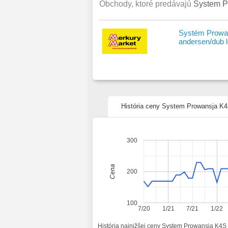
Obchody, ktoré predávajú
System P
Systém Prowan
andersen/dub 
História ceny System Prowansja K4
300
Cena
200
100
7/20
1/21
7/21
1/22
História najnižšej ceny System Prowansja K4S