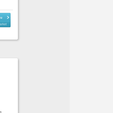
du
arket
em