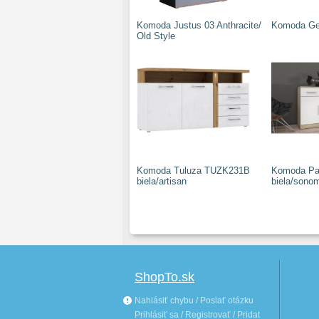
Komoda Justus 03 Anthracite/
Komoda Ge
Old Style
Komoda Tuluza TUZK231B
Komoda Pa
biela/artisan
biela/sono
ShopTo.sk
Nahlásiť chybu / Poslať otázku
Prihlásiť sa / Registrovať / Pridat