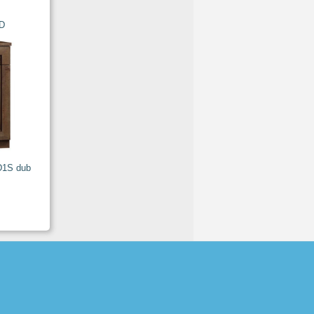
D
D1S dub