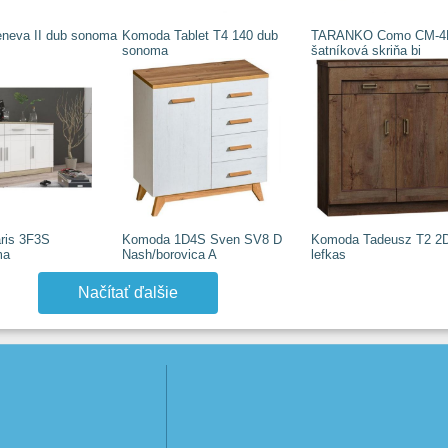
neva II dub sonoma
Komoda Tablet T4 140 dub
TARANKO Como CM-4
sonoma
šatníková skriňa bi
ris 3F3S
Komoda 1D4S Sven SV8 D
Komoda Tadeusz T2 2
ma
Nash/borovica A
lefkas
Načítať ďalšie