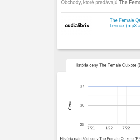
Obchody, ktoré predávajú
The Femal
The Female Qui
Lennox (mp3 a
História ceny The Female Quixote (
37
Cena
36
35
7/21
1/22
7/22
História najnižšej ceny The Female Quixote (