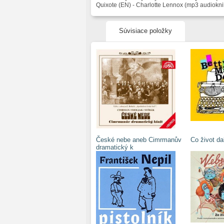
Quixote (EN) - Charlotte Lennox (mp3 audiokni
Súvisiace položky
České nebe aneb Cimrmanův
Co život da
dramatický k