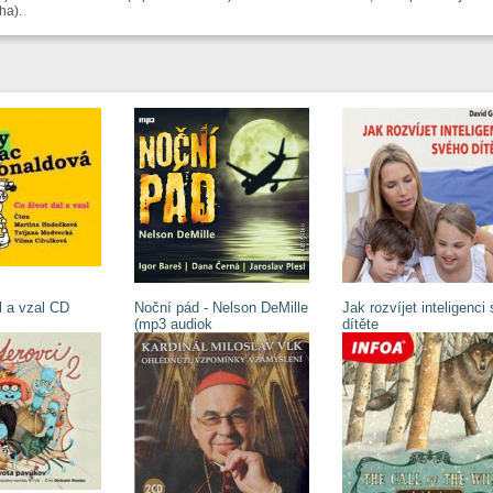
ha).
l a vzal CD
Noční pád - Nelson DeMille
Jak rozvíjet inteligenci
(mp3 audiok
dítěte