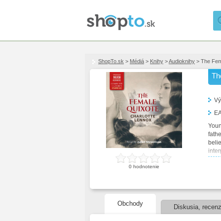
ShopTo.sk
>
Médiá
>
Knihy
>
Audioknihy
> The Fema
Th
Vý
E
Youn
fath
beli
inte
pass
0
hodnotenie
Obchody
Diskusia, recenz