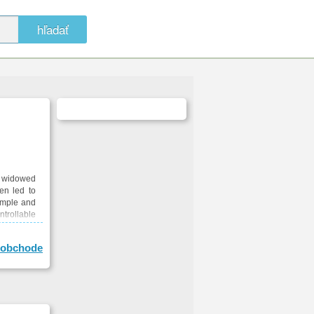
hľadať
e widowed
en led to
xample and
ntrollable
obchode