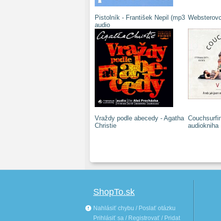
Pistolník - František Nepil (mp3
Websterovci
audio
Vraždy podle abecedy - Agatha
Couchsurfi
Christie
audiokniha
ShopTo.sk
Nahlásiť chybu / Poslať otázku
Prihlásiť sa / Registrovať / Pridat