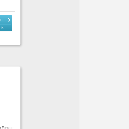
du
rix
he Female