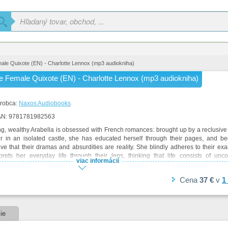
le Quixote (EN) - Charlotte Lennox (mp3 audiokniha)
e Female Quixote (EN) - Charlotte Lennox (mp3 audiokniha)
robca:
Naxos Audiobooks
AN:
9781781982563
g, wealthy Arabella is obsessed with French romances: brought up by a reclusiv
er in an isolated castle, she has educated herself through their pages, and be
eve that their dramas and absurdities are reality. She blindly adheres to their e
rprets her everyday life through their lens, thinking that life consists of unco
viac informácií
ions and murderous violence, and that any man would die for her.
Cena
37 €
v
1
ie