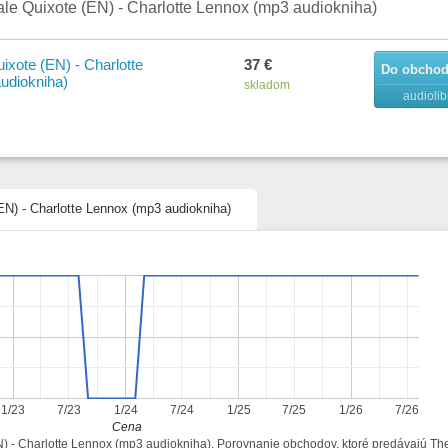
e Quixote (EN) - Charlotte Lennox (mp3 audiokniha)
xote (EN) - Charlotte
37 €
Do obcho
udiokniha)
skladom
audiolib
EN) - Charlotte Lennox (mp3 audiokniha)
1/23
7/23
1/24
7/24
1/25
7/25
1/26
7/26
Cena
EN) - Charlotte Lennox (mp3 audiokniha). Porovnanie obchodov, ktoré predávajú T