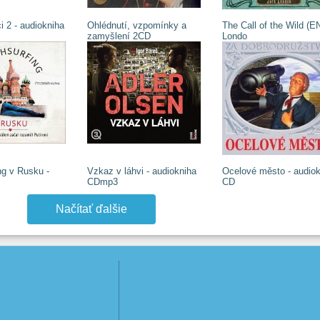
 2 - audiokniha
Ohlédnutí, vzpomínky a
The Call of the Wild (E
zamyšlení 2CD
Londo
ng v Rusku -
Vzkaz v láhvi - audiokniha
Ocelové město - audiok
CDmp3
CD
Načítať ďalšie