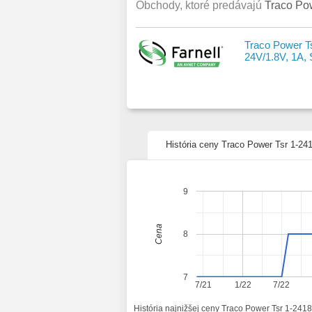
Obchody, ktoré predávajú
Traco Pow
Traco Power Ts
24V/1.8V, 1A, 
História ceny Traco Power Tsr 1-241
9
Cena
8
7
7/21
1/22
7/22
História najnižšej ceny Traco Power Tsr 1-2418