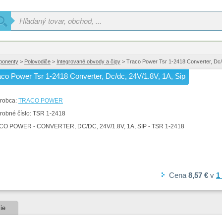
ponenty
>
Polovodiče
>
Integrované obvody a čipy
> Traco Power Tsr 1-2418 Converter, Dc/d
aco Power Tsr 1-2418 Converter, Dc/dc, 24V/1.8V, 1A, Sip
robca:
TRACO POWER
robné číslo:
TSR 1-2418
O POWER - CONVERTER, DC/DC, 24V/1.8V, 1A, SIP - TSR 1-2418
Cena
8,57 €
v
1
ie