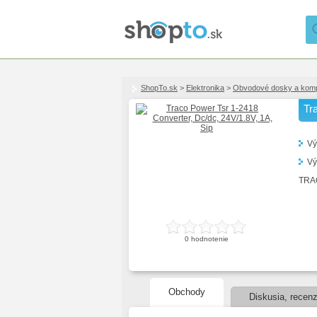
ShopTo.sk
>
Elektronika
>
Obvodové dosky a kom
Tr
Vý
Vý
TRAC
0
hodnotenie
Obchody
Diskusia, recenz