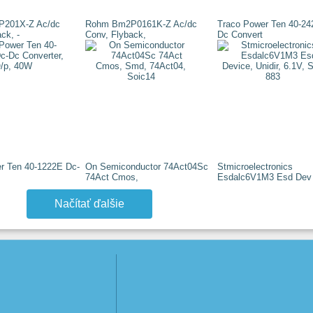
201X-Z Ac/dc
Rohm Bm2P0161K-Z Ac/dc
Traco Power Ten 40-24
ck, -
Conv, Flyback,
Dc Convert
r Ten 40-1222E Dc-
On Semiconductor 74Act04Sc
Stmicroelectronics
74Act Cmos,
Esdalc6V1M3 Esd Dev
Načítať ďalšie