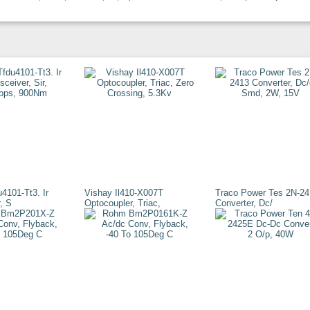
4101-Tt3. Ir
Vishay Il410-X007T
Traco Power Tes 2N-24
, S
Optocoupler, Triac,
Converter, Dc/