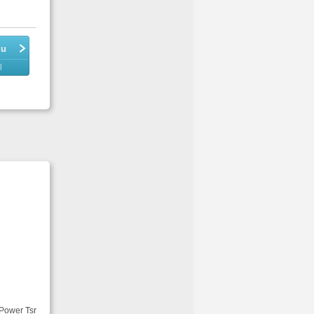
du
l
 Power Tsr