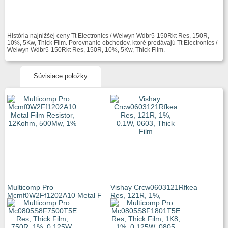
História najnižšej ceny Tt Electronics / Welwyn Wdbr5-150Rkt Res, 150R,
10%, 5Kw, Thick Film. Porovnanie obchodov, ktoré predávajú Tt Electronics /
Welwyn Wdbr5-150Rkt Res, 150R, 10%, 5Kw, Thick Film.
Súvisiace položky
Multicomp Pro
Vishay Crcw0603121Rfkea
Mcmf0W2Ff1202A10 Metal F
Res, 121R, 1%,