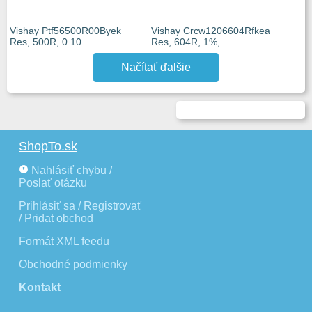
Vishay Ptf56500R00Byek
Vishay Crcw1206604Rfkea
Res, 500R, 0.10
Res, 604R, 1%,
Načítať ďalšie
ShopTo.sk
Nahlásiť chybu /
Poslať otázku
Prihlásiť sa / Registrovať
/ Pridat obchod
Formát XML feedu
Obchodné podmienky
Kontakt