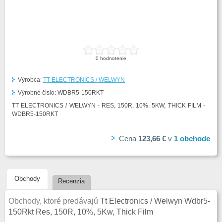
0
hodnotenie
Výrobca:
TT ELECTRONICS / WELWYN
Výrobné číslo:
WDBR5-150RKT
TT ELECTRONICS / WELWYN - RES, 150R, 10%, 5KW, THICK FILM -
WDBR5-150RKT
Cena
123,66 €
v
1
obchode
Obchody
Recenzia
Obchody, ktoré predávajú
Tt Electronics / Welwyn Wdbr5-
150Rkt Res, 150R, 10%, 5Kw, Thick Film