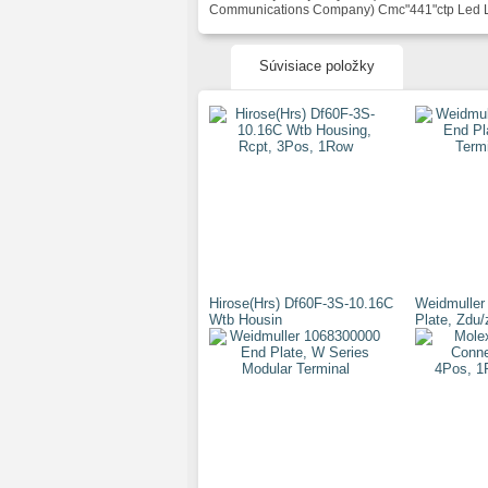
Communications Company) Cmc"441"ctp Led 
Súvisiace položky
Hirose(Hrs) Df60F-3S-10.16C
Weidmuller
Wtb Housin
Plate, Zdu/