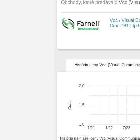
Obchody, ktoré predávajú
Vcc (Vis
Vcc / Visual 
Cmc"441"ctp 
História ceny Vcc (Visual Commun
2,0
Cena
1,5
1,0
7/21
1/22
7/22
História najnižšej ceny Vcc (Visual Communic