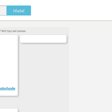
hľadať
"441"ctp Led Lenses
obchode