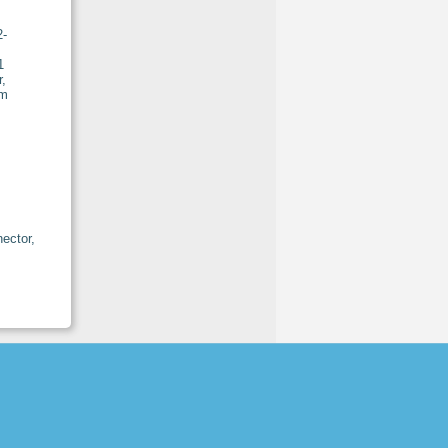
2-
ector,