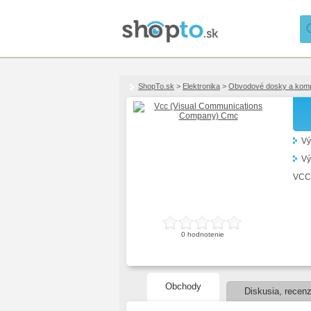
ShopTo.sk
>
Elektronika
>
Obvodové dosky a kom
Vý
Vý
VCC
0
hodnotenie
Obchody
Diskusia, recenz