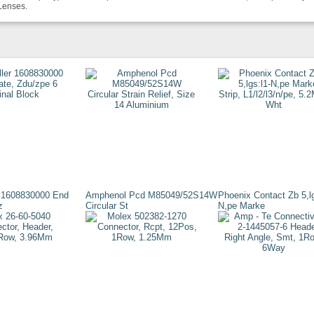
Lenses.
 1608830000 End
Amphenol Pcd M85049/52S14W
Phoenix Contact Zb 5,lg
z
Circular St
N,pe Marke