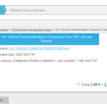
ponenty
>
Príslušenstvo pre obvodové dosky
> Vcc (Visual Communications Company) Cmc
Vcc (Visual Communications Company) Cmc"441"ctp Led
Lenses
robca:
VCC (VISUAL COMMUNICATIONS COMPANY)
robné číslo:
CMC"441"CTP
 (VISUAL COMMUNICATIONS COMPANY) - LED LENSES - CMC"441"CTP
Cena
1,99 €
v
1
ie