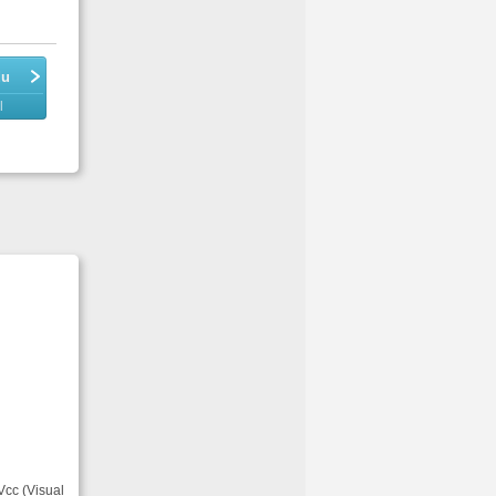
du
l
Vcc (Visual