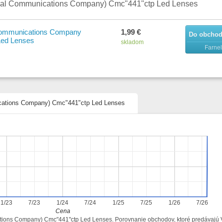
ual Communications Company) Cmc"441"ctp Led Lenses
Communications Company
1,99 €
Do obcho
Led Lenses
skladom
Farnel
ications Company) Cmc"441"ctp Led Lenses
1/23
7/23
1/24
7/24
1/25
7/25
1/26
7/26
Cena
ations Company) Cmc"441"ctp Led Lenses. Porovnanie obchodov, ktoré predávajú 