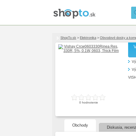
ShopTo.sk
>
Elektronika
>
Obvodové dosky a kom
V
Vý
Vý
VISH
0
hodnotenie
Obchody
Diskusia, recenz