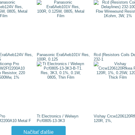
 Era6Aeb124V Res,
Panasonic Era6Aeb101V Res,
Rcd (Resistors Coils De
5
100R, 0.125
232-1
Pro
Tt Electronics / Welwyn
Vishay Crcw1206120Rf
2200A10 Metal F
Pcf0805-13-3K3
120R, 1%,
Načítať ďalšie