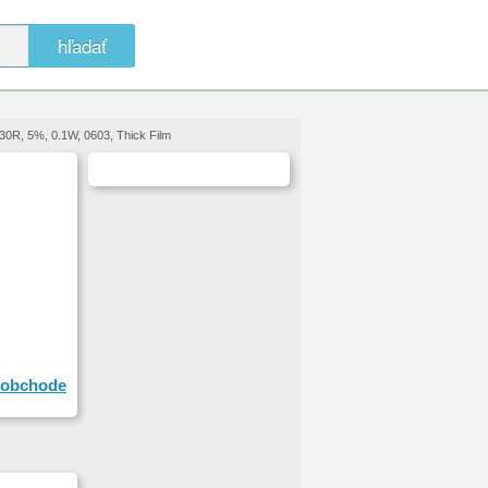
hľadať
0R, 5%, 0.1W, 0603, Thick Film
obchode