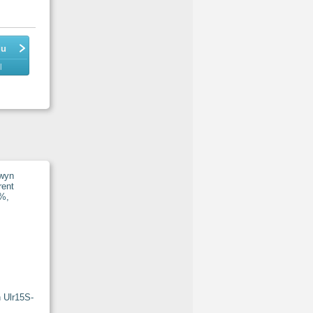
du
l
n Ulr15S-