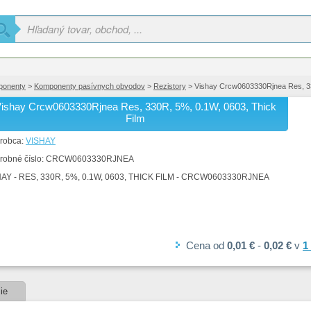
ponenty
>
Komponenty pasívnych obvodov
>
Rezistory
> Vishay Crcw0603330Rjnea Res, 33
ishay Crcw0603330Rjnea Res, 330R, 5%, 0.1W, 0603, Thick
Film
robca:
VISHAY
robné číslo:
CRCW0603330RJNEA
AY - RES, 330R, 5%, 0.1W, 0603, THICK FILM - CRCW0603330RJNEA
Cena
od
0,01 €
-
0,02 €
v
1
ie