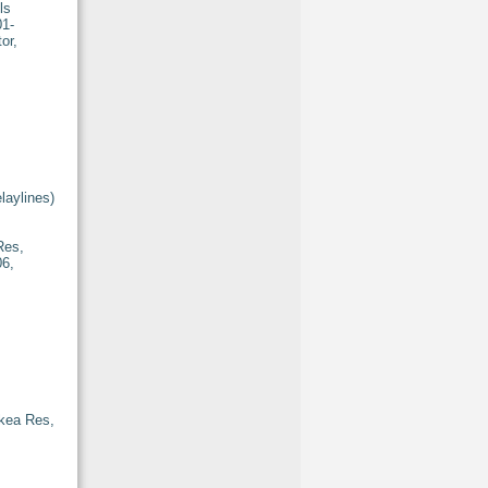
laylines)
kea Res,