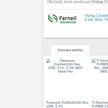
Obchody, ktoré predávajú
Vishay C
Vishay Crcw0
0.1W, 0603, Th
Súvisiace položky
Panasonic Era3Aeb124V Res,
Tt Electron
120K, 0.1%,
Pcf0805-13