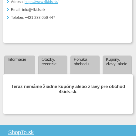
Adresa:
https://www.4kids.sk/
Email: info@4kids.sk
Telefon: +421 233 056 447
Informácie
Otázky,
Ponuka
Kupóny,
recenzie
obchodu
zľavy, akcie
Teraz nemáme žiadne kupóny alebo zľavy pre obchod
4kids.sk.
ShopTo.sk