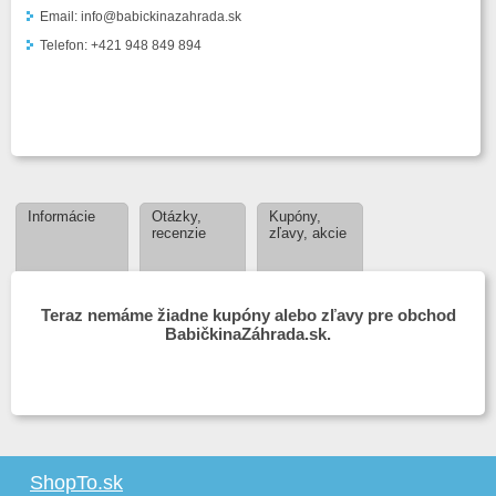
Email: info@babickinazahrada.sk
Telefon: +421 948 849 894
Informácie
Otázky,
Kupóny,
recenzie
zľavy, akcie
Teraz nemáme žiadne kupóny alebo zľavy pre obchod
BabičkinaZáhrada.sk.
ShopTo.sk