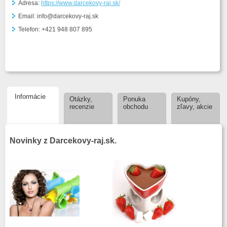
Adresa:
https://www.darcekovy-raj.sk/
Email: info@darcekovy-raj.sk
Telefon: +421 948 807 895
Informácie
Otázky,
Ponuka
Kupóny,
recenzie
obchodu
zľavy, akcie
Novinky z Darcekovy-raj.sk.