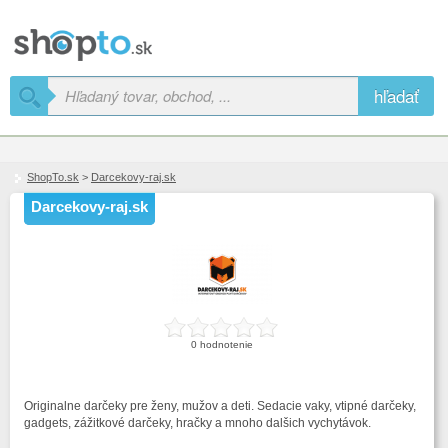
hľadať
ShopTo.sk
>
Darcekovy-raj.sk
Darcekovy-raj.sk
0 hodnotenie
Originalne darčeky pre ženy, mužov a deti. Sedacie vaky, vtipné darčeky,
gadgets, zážitkové darčeky, hračky a mnoho dalšich vychytávok.