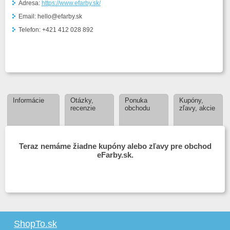
Adresa:
https://www.efarby.sk/
Email: hello@efarby.sk
Telefon: +421 412 028 892
Informácie
Otázky,
Ponuka
Kupóny,
recenzie
obchodu
zľavy, akcie
Teraz nemáme žiadne kupóny alebo zľavy pre obchod
eFarby.sk.
ShopTo.sk