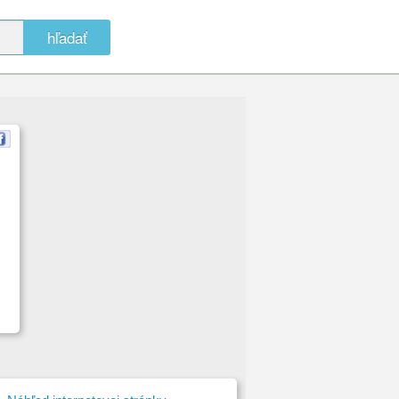
hľadať