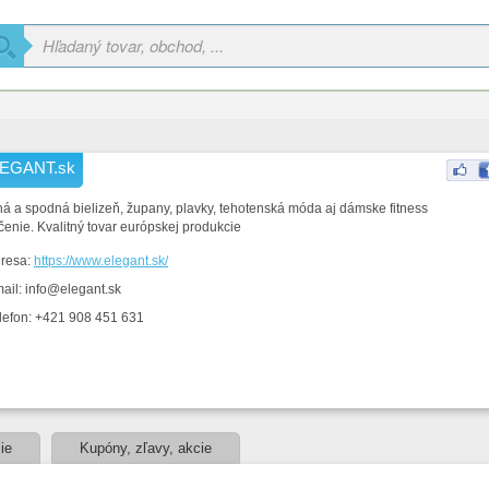
EGANT.sk
á a spodná bielizeň, župany, plavky, tehotenská móda aj dámske fitness
čenie. Kvalitný tovar európskej produkcie
resa:
https://www.elegant.sk/
ail: info@elegant.sk
lefon: +421 908 451 631
ie
Kupóny, zľavy, akcie