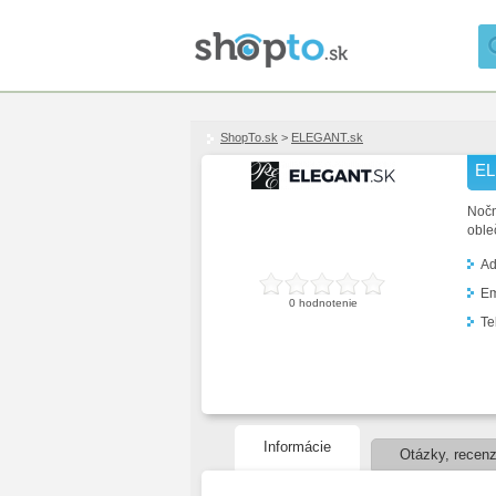
ShopTo.sk
>
ELEGANT.sk
EL
Nočn
oble
Ad
Em
0 hodnotenie
Te
Informácie
Otázky, recenz