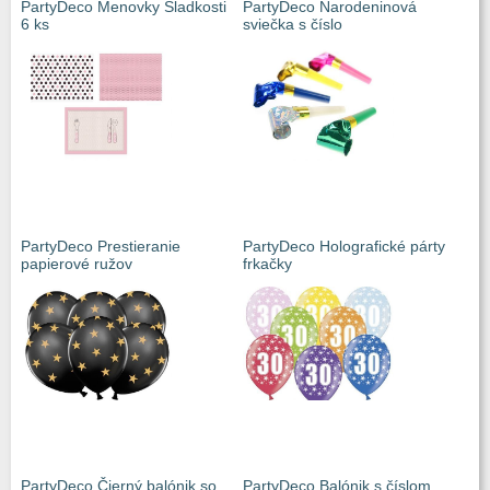
PartyDeco Menovky Sladkosti
PartyDeco Narodeninová
6 ks
sviečka s číslo
PartyDeco Prestieranie
PartyDeco Holografické párty
papierové ružov
frkačky
PartyDeco Čierný balónik so
PartyDeco Balónik s číslom