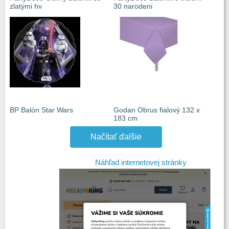
zlatými hv
30 narodeni
BP Balón Star Wars
Godan Obrus fialový 132 x
183 cm
Načítať ďalšie
Náhľad internetovej stránky