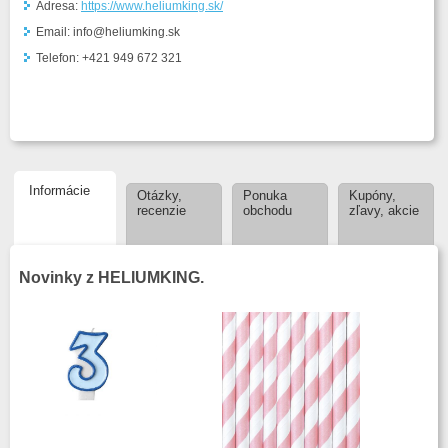
Adresa:
https://www.heliumking.sk/
Email: info@heliumking.sk
Telefon: +421 949 672 321
Informácie
Otázky,
Ponuka
Kupóny,
recenzie
obchodu
zľavy, akcie
Novinky z HELIUMKING.