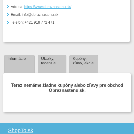
Adresa:
https://www.obraznastenu.sk/
Email: info@obraznastenu.sk
Telefon: +421 918 772 471
Informácie
Otázky,
Kupóny,
recenzie
zľavy, akcie
Teraz nemáme žiadne kupóny alebo zľavy pre obchod
Obraznastenu.sk.
ShopTo.sk