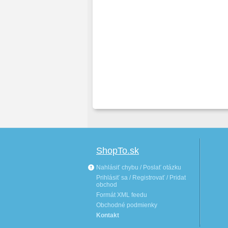
ShopTo.sk
Nahlásiť chybu / Poslať otázku
Prihlásiť sa / Registrovať / Pridat
obchod
Formát XML feedu
Obchodné podmienky
Kontakt