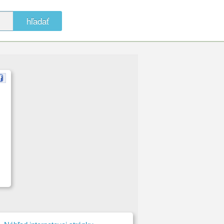
hľadať