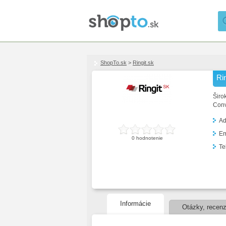
ShopTo.sk
>
Ringit.sk
Rin
Širo
Conv
Ad
Em
0 hodnotenie
Te
Informácie
Otázky, recenz