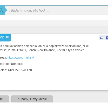
git.sk
ká ponuka fashion oblečenia, obuvi a doplnkov značiek adidas, Nike,
erse, Puma, O’Neill, Bench, New Balance, Nectar, Styx a ďalších.
resa:
https://www.ringit.sk/
ail: info@ringit.sk
lefon: +421 220 570 170
ie
Kupóny, zľavy, akcie