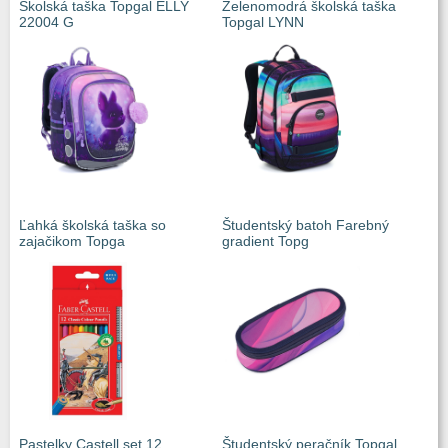
Školská taška Topgal ELLY
Zelenomodrá školská taška
22004 G
Topgal LYNN
Ľahká školská taška so
Študentský batoh Farebný
zajačikom Topga
gradient Topg
Pastelky Castell set 12
Študentský peračník Topgal