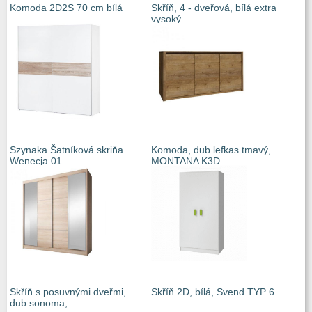
Komoda 2D2S 70 cm bílá
Skříň, 4 - dveřová, bílá extra
vysoký
Szynaka Šatníková skriňa
Komoda, dub lefkas tmavý,
Wenecja 01
MONTANA K3D
Skříň s posuvnými dveřmi,
Skříň 2D, bílá, Svend TYP 6
dub sonoma,