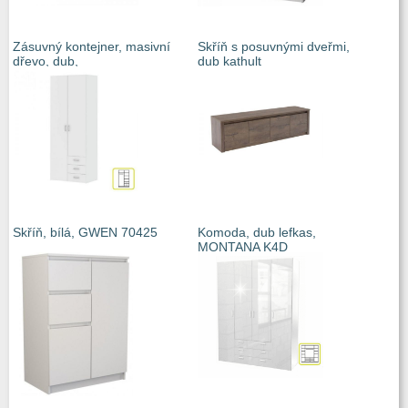
Zásuvný kontejner, masivní
Skříň s posuvnými dveřmi,
dřevo, dub,
dub kathult
Skříň, bílá, GWEN 70425
Komoda, dub lefkas,
MONTANA K4D