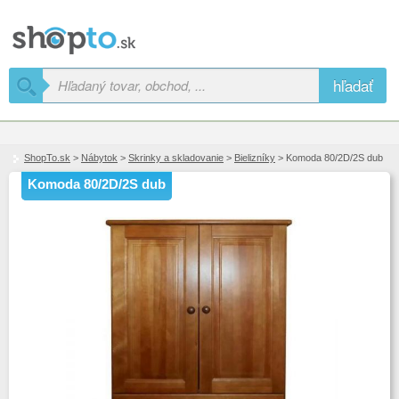
hľadať
ShopTo.sk
>
Nábytok
>
Skrinky a skladovanie
>
Bielizníky
> Komoda 80/2D/2S dub
Komoda 80/2D/2S dub