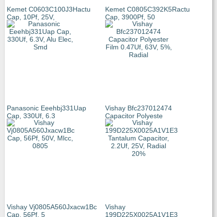
Kemet C0603C100J3Hactu
Kemet C0805C392K5Ractu
Cap, 10Pf, 25V,
Cap, 3900Pf, 50
Panasonic Eeehbj331Uap
Vishay Bfc237012474
Cap, 330Uf, 6.3
Capacitor Polyeste
Vishay Vj0805A560Jxacw1Bc
Vishay
Cap, 56Pf, 5
199D225X0025A1V1E3