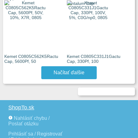
Tantalum Cap
Kemet C0805C562K5Ractu
Kemet C0805C331J1Gactu
Cap, 5600Pf, 50
Cap, 330Pf, 100
Načítať ďalšie
ShopTo.sk
Nahlásiť chybu /
Poslať otázku
Prihlásiť sa / Registrovať