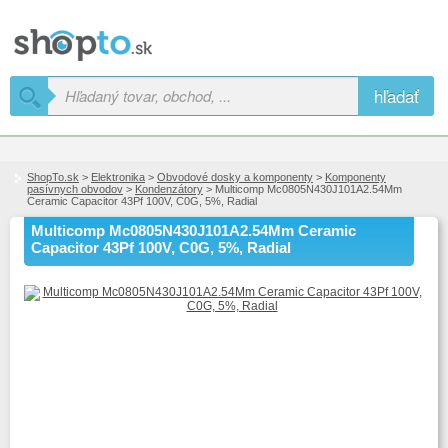
hľadať
ShopTo.sk
>
Elektronika
>
Obvodové dosky a komponenty
>
Komponenty
pasívnych obvodov
>
Kondenzátory
> Multicomp Mc0805N430J101A2.54Mm
Ceramic Capacitor 43Pf 100V, C0G, 5%, Radial
Multicomp Mc0805N430J101A2.54Mm Ceramic
Capacitor 43Pf 100V, C0G, 5%, Radial