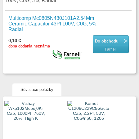
100V, C0G, 5%, Radial
Multicomp Mc0805N430J101A2.54Mm
Ceramic Capacitor 43Pf 100V, C0G, 5%,
Radial
0,10 €
Do obchodu
doba dodania neznáma
Farnell
Súvisiace položky