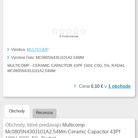
0
hodnotenie
Výrobca:
MULTICOMP
Výrobné číslo:
MC0805N430J101A2.54MM
MULTICOMP - CERAMIC CAPACITOR 43PF 100V, C0G, 5%, RADIAL -
MC0805N430J101A2.54MM
Cena
0,10 €
v
1
obchode
Obchody
Recenzia
Obchody, ktoré predávajú
Multicomp
Mc0805N430J101A2.54Mm Ceramic Capacitor 43Pf