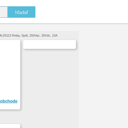
hľadať
Mc25113 Relay, Spdt, 250Vac, 30Vdc, 10A
obchode