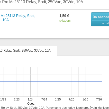
p Pro Mc25113 Relay, Spdt, 250Vac, 30Vdc, 10A
 Mc25113 Relay, Spdt,
1,59 €
Do obcho
, 10A
skladom
Farnel
13 Relay, Spdt, 250Vac, 30Vdc, 10A
1/23
7/23
1/24
7/24
1/25
7/25
1/26
7/26
Cena
3 Relay, Spdt, 250Vac, 30Vdc, 10A. Porovnanie obchodov, ktoré predávajú Multico