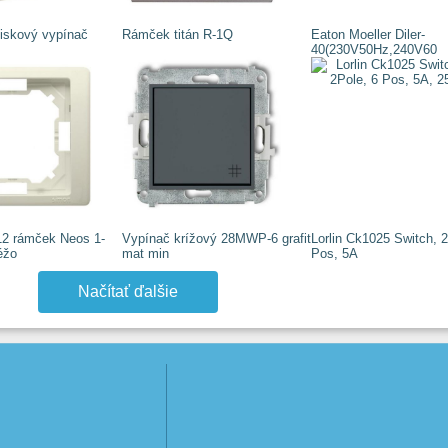
iskový vypínač
Rámček titán R-1Q
Eaton Moeller Diler-
40(230V50Hz,240V60
2 rámček Neos 1-
Vypínač krížový 28MWP-6 grafit
Lorlin Ck1025 Switch, 2
éžo
mat min
Pos, 5A
Načítať ďalšie