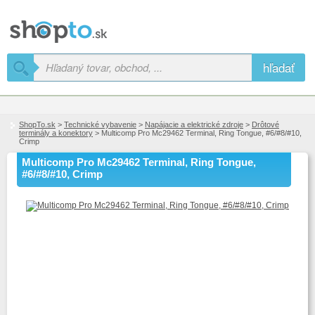
hľadať
ShopTo.sk
>
Technické vybavenie
>
Napájacie a elektrické zdroje
>
Drôtové
terminály a konektory
> Multicomp Pro Mc29462 Terminal, Ring Tongue, #6/#8/#10,
Crimp
Multicomp Pro Mc29462 Terminal, Ring Tongue,
#6/#8/#10, Crimp