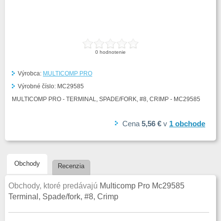
0
hodnotenie
Výrobca:
MULTICOMP PRO
Výrobné číslo:
MC29585
MULTICOMP PRO - TERMINAL, SPADE/FORK, #8, CRIMP - MC29585
Cena
5,56 €
v
1
obchode
Obchody
Recenzia
Obchody, ktoré predávajú
Multicomp Pro Mc29585
Terminal, Spade/fork, #8, Crimp