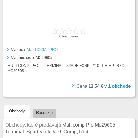
0
hodnotenie
Výrobca:
MULTICOMP PRO
Výrobné číslo:
MC29605
MULTICOMP PRO - TERMINAL, SPADE/FORK, #10, CRIMP, RED -
MC29605
Cena
12,54 €
v
1
obchode
Obchody
Recenzia
Obchody, ktoré predávajú
Multicomp Pro Mc29605
Terminal, Spade/fork, #10, Crimp, Red