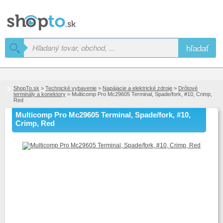
hľadať
ShopTo.sk
>
Technické vybavenie
>
Napájacie a elektrické zdroje
>
Drôtové
terminály a konektory
> Multicomp Pro Mc29605 Terminal, Spade/fork, #10, Crimp,
Red
Multicomp Pro Mc29605 Terminal, Spade/fork, #10,
Crimp, Red