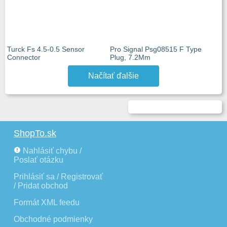
Turck Fs 4.5-0.5 Sensor
Pro Signal Psg08515 F Type
Connector
Plug, 7.2Mm
Načítať ďalšie
ShopTo.sk
Nahlásiť chybu /
Poslať otázku
Prihlásiť sa / Registrovať
/ Pridat obchod
Formát XML feedu
Obchodné podmienky